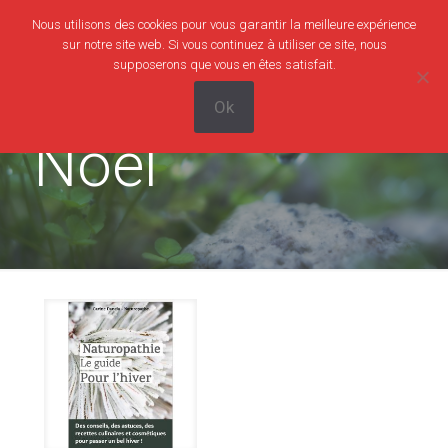
Nous utilisons des cookies pour vous garantir la meilleure expérience
0
0,00€
sur notre site web. Si vous continuez à utiliser ce site, nous
supposerons que vous en êtes satisfait.
Ok
Noël