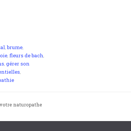
al
brume
,
,
oie
fleurs de bach
,
,
ns
gérer son
,
entielles
,
pathie
 votre naturopathe