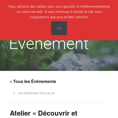
Nous utilisons des cookies pour vous garantir la meilleure expérience
0
0,00€
sur notre site web. Si vous continuez à utiliser ce site, nous
supposerons que vous en êtes satisfait.
Ok
Evènement
« Tous les Évènements
Cet évènement est passé.
Atelier « Découvrir et