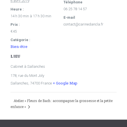
6 avril 2019
Téléphone
06 25 78 14 57
Heure :
14 h 30 min à 17 h 30 min
E-mail
contact@carinedancla.fr
Prix :
€45
Catégorie :
Bien-être
LIEU
Cabinet à Sallanches
178, rue du Mont Joly
+ Google Map
Sallanches
,
74700
France
Atelier « Fleurs de Bach : accompagner la grossesse et la petite
enfance »