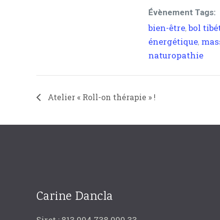
Évènement Tags:
bien-être
bol tibé
,
énergétique
mas
,
naturopathie
Atelier « Roll-on thérapie » !
Carine Dancla
Siret : 813 994 738 000 33