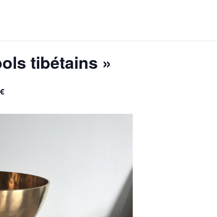
bols tibétains »
0€