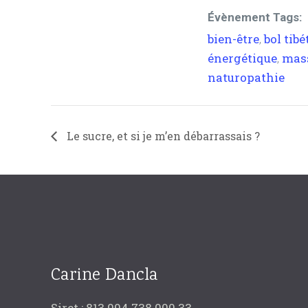
Évènement Tags:
bien-être
bol tibé
,
énergétique
mas
,
naturopathie
Le sucre, et si je m’en débarrassais ?
Carine Dancla
Siret : 813 994 738 000 33