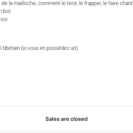
t, de la mailloche, comment le tenir, le frapper, le faire chan
n bol
 soi
ol tibétain (si vous en possédez un).