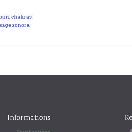
tain
chakras
,
,
sage sonore
,
Informations
Re
Certifications
→