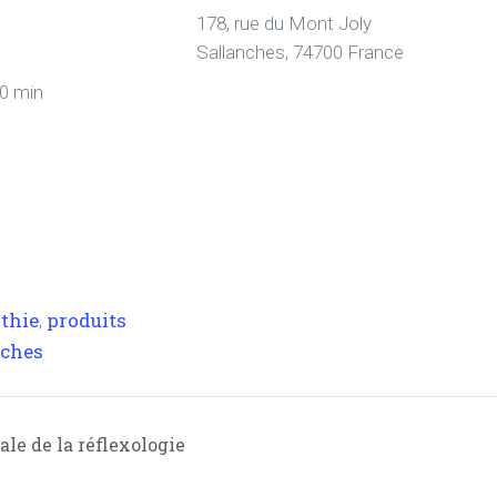
178, rue du Mont Joly
Sallanches
,
74700
France
30 min
thie
produits
,
nches
le de la réflexologie