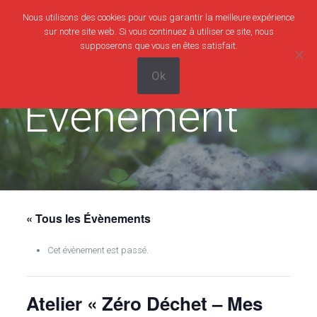
Nous utilisons des cookies pour vous garantir la meilleure expérience
0
0,00€
sur notre site web. Si vous continuez à utiliser ce site, nous
supposerons que vous en êtes satisfait.
Ok
Evènement
« Tous les Évènements
Cet évènement est passé.
Atelier « Zéro Déchet – Mes