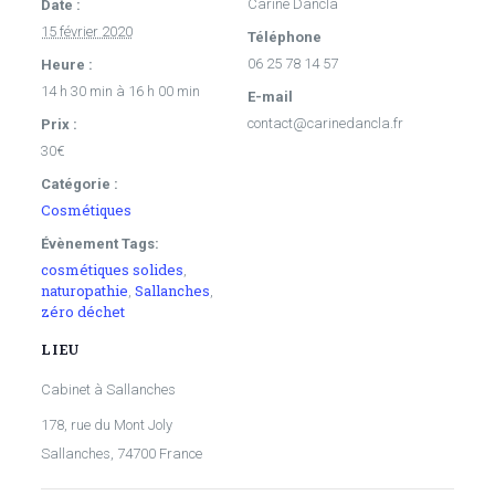
Carine Dancla
Date :
15 février 2020
Téléphone
06 25 78 14 57
Heure :
14 h 30 min à 16 h 00 min
E-mail
contact@carinedancla.fr
Prix :
30€
Catégorie :
Cosmétiques
Évènement Tags:
cosmétiques solides
,
naturopathie
Sallanches
,
,
zéro déchet
LIEU
Cabinet à Sallanches
178, rue du Mont Joly
Sallanches
,
74700
France