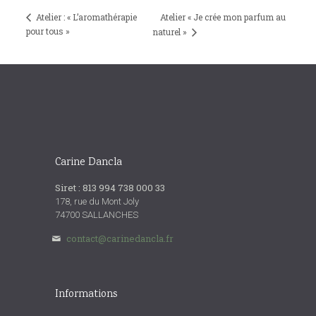
Atelier : « L’aromathérapie
Atelier « Je crée mon parfum au
pour tous »
naturel »
Carine Dancla
Siret : 813 994 738 000 33
178, rue du Mont Joly
74700 SALLANCHES
contact@carinedancla.fr
Informations