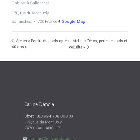
Cabinet à Sallanches
178, rue du Mont Joly
+ Google Map
Sallanches
,
74700
France
Atelier « Perdre du poids après
Atelier « Détox, perte de poids et
40 ans »
cellulite »
Carine Dancla
Siret : 813 994 738 000 33
178, rue du Mont Joly
74700 SALLANCHES
contact@carinedancla.fr