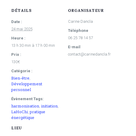
DÉTAILS
ORGANISATEUR
Carine Dancla
Date :
24 mai 2025
Téléphone
06 25 78 14 57
Heure :
13 h 30 min à 17 h 00 min
E-mail
contact@carinedancla.fr
Prix :
130€
Catégorie :
Bien-être
,
Développement
personnel
Évènement Tags:
harmonisation
initiation
,
,
LaHoChi
pratique
,
énergétique
LIEU