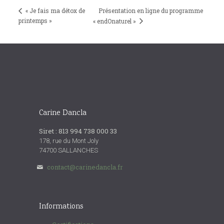
« Je fais ma détox de
Présentation en ligne du programme
printemps »
« endOnaturel »
Carine Dancla
Siret : 813 994 738 000 33
178, rue du Mont Joly
74700 SALLANCHES
contact@carinedancla.fr
Informations