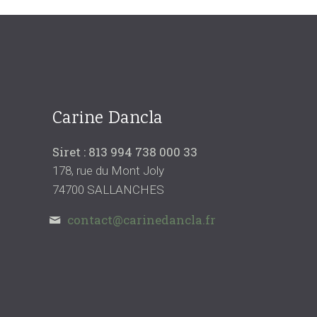
Carine Dancla
Siret : 813 994 738 000 33
178, rue du Mont Joly
74700 SALLANCHES
contact@carinedancla.fr