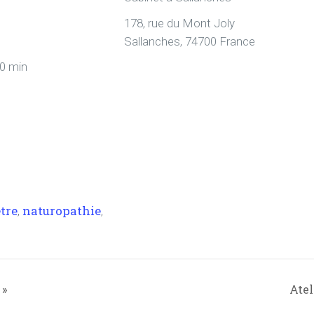
178, rue du Mont Joly
Sallanches
,
74700
France
00 min
être
naturopathie
,
,
 »
Atel