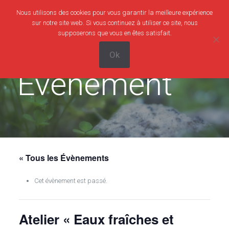
Nous utilisons des cookies pour vous garantir la meilleure expérience
0
0,00€
sur notre site web. Si vous continuez à utiliser ce site, nous
supposerons que vous en êtes satisfait.
Ok
Evènement
« Tous les Évènements
Cet évènement est passé.
Atelier « Eaux fraîches et