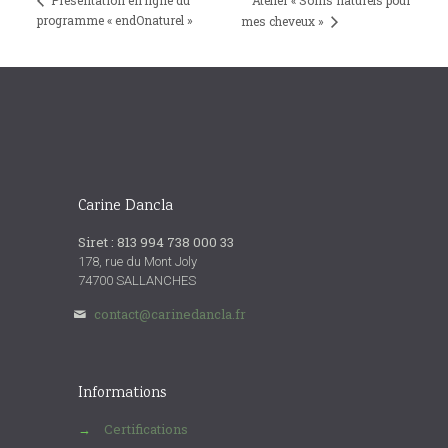
Présentation en ligne du
Atelier « Soins naturels pour
programme « endOnaturel »
mes cheveux »
Carine Dancla
Siret : 813 994 738 000 33
178, rue du Mont Joly
74700 SALLANCHES
contact@carinedancla.fr
Informations
Certifications
→