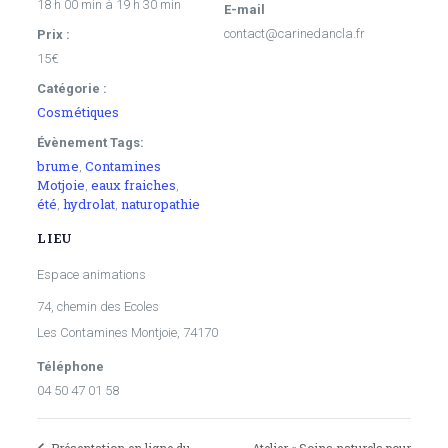
18 h 00 min à 19 h 30 min
E-mail
contact@carinedancla.fr
Prix :
15€
Catégorie :
Cosmétiques
Évènement Tags:
brume
Contamines
,
Motjoie
eaux fraiches
,
,
été
hydrolat
naturopathie
,
,
LIEU
Espace animations
74, chemin des Ecoles
Les Contamines Montjoie
,
74170
Téléphone
04 50 47 01 58