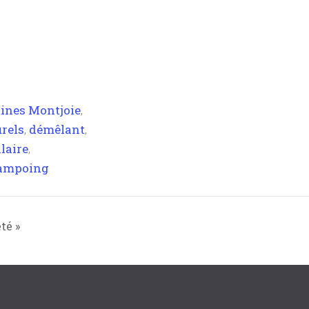
ines Montjoie
,
rels
démêlant
,
,
laire
,
ampoing
té »