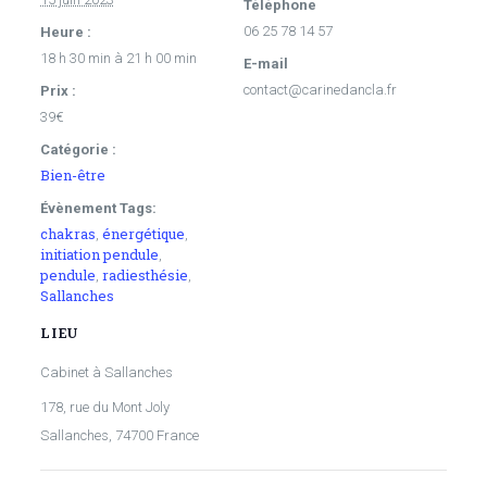
Téléphone
06 25 78 14 57
Heure :
18 h 30 min à 21 h 00 min
E-mail
contact@carinedancla.fr
Prix :
39€
Catégorie :
Bien-être
Évènement Tags:
chakras
énergétique
,
,
initiation pendule
,
pendule
radiesthésie
,
,
Sallanches
LIEU
Cabinet à Sallanches
178, rue du Mont Joly
Sallanches
,
74700
France