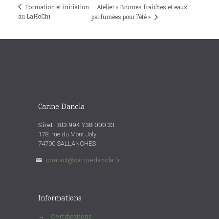
Formation et initiation
Atelier « Brumes fraîches et eaux
au LaHoChi
parfumées pour l’été »
Carine Dancla
Siret : 813 994 738 000 33
178, rue du Mont Joly
74700 SALLANCHES
contact@carinedancla.fr
Informations
Certifications
→