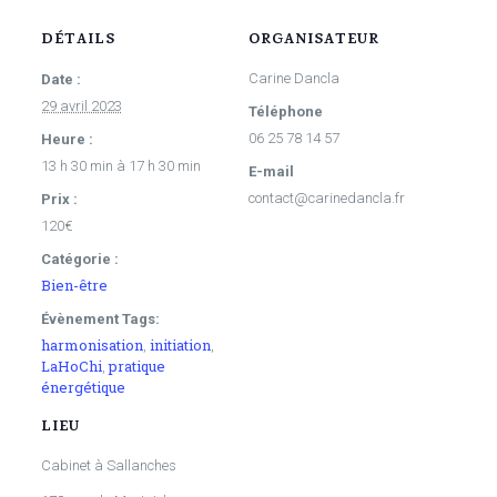
DÉTAILS
ORGANISATEUR
Carine Dancla
Date :
29 avril 2023
Téléphone
06 25 78 14 57
Heure :
13 h 30 min à 17 h 30 min
E-mail
contact@carinedancla.fr
Prix :
120€
Catégorie :
Bien-être
Évènement Tags:
harmonisation
initiation
,
,
LaHoChi
pratique
,
énergétique
LIEU
Cabinet à Sallanches