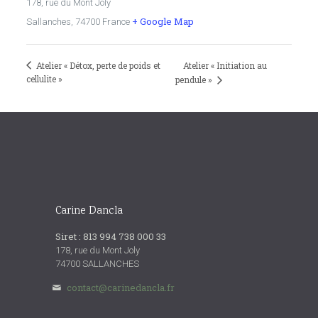
178, rue du Mont Joly
+ Google Map
Sallanches
,
74700
France
Atelier « Détox, perte de poids et
Atelier « Initiation au
cellulite »
pendule »
Carine Dancla
Siret : 813 994 738 000 33
178, rue du Mont Joly
74700 SALLANCHES
contact@carinedancla.fr