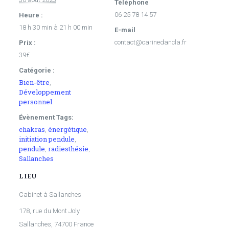
Téléphone
06 25 78 14 57
Heure :
18 h 30 min à 21 h 00 min
E-mail
contact@carinedancla.fr
Prix :
39€
Catégorie :
Bien-être
,
Développement
personnel
Évènement Tags:
chakras
énergétique
,
,
initiation pendule
,
pendule
radiesthésie
,
,
Sallanches
LIEU
Cabinet à Sallanches
178, rue du Mont Joly
Sallanches
,
74700
France