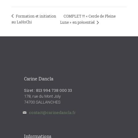
Formation et initiation
COMPLET !!! « Cercle de Pleine
au LaHoChi
Lune » en présentiel
Carine Dancla
Siret : 813 994 738 000 33
178, rue du Mont Joly
74700 SALLANCHES
contact@carinedancla.fr
Informations