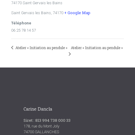
74170 Saint Gervais les Bains
+ Google Map
Saint Gervais les Bains
,
74170
Téléphone
06 25 78 14 57
Atelier « Initiation au pendule »
Atelier « Initiation au pendule »
Carine Dancla
Siret : 813 994 738 000 33
178, rue du Mont Joly
74700 SALLANCHES