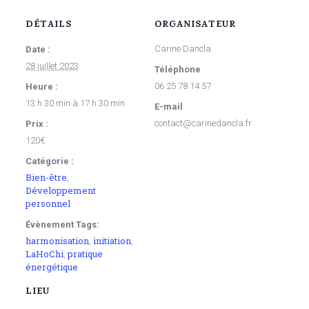
DÉTAILS
ORGANISATEUR
Carine Dancla
Date :
28 juillet 2023
Téléphone
06 25 78 14 57
Heure :
13 h 30 min à 17 h 30 min
E-mail
contact@carinedancla.fr
Prix :
120€
Catégorie :
Bien-être
,
Développement
personnel
Évènement Tags:
harmonisation
initiation
,
,
LaHoChi
pratique
,
énergétique
LIEU