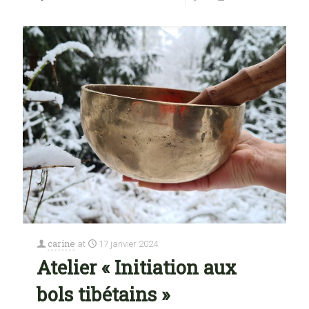
carine
at
17 janvier 2024
Atelier « Initiation aux
bols tibétains »