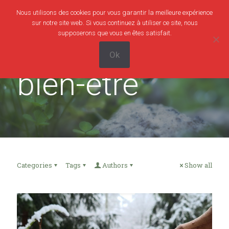
Nous utilisons des cookies pour vous garantir la meilleure expérience
0
0,00€
sur notre site web. Si vous continuez à utiliser ce site, nous
supposerons que vous en êtes satisfait.
Ok
bien-être
Categories
Tags
Authors
Show all