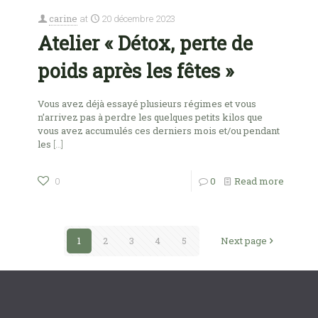
carine
at
20 décembre 2023
Atelier « Détox, perte de
poids après les fêtes »
Vous avez déjà essayé plusieurs régimes et vous
n’arrivez pas à perdre les quelques petits kilos que
vous avez accumulés ces derniers mois et/ou pendant
les
[…]
0
Read more
0
1
2
3
4
5
Next page