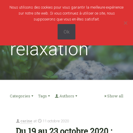
Nous utilisons des cookies pour vous garantir la meilleure expérience
0
0,00€
sur notre site web. Si vous continuez à utiliser ce site, nous
supposerons que vous en êtes satisfait.
Ok
relaxation
Categories
Tags
Authors
Show all
carine
at
11 octobre 2020
Du 19 au 23 octobre 2020 :