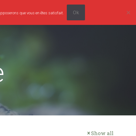
Ok
supposerons que vous en êtes satisfait.
0
Tarifs
Boutique
Contact
0,00€
e
Show all