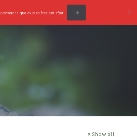
Ok
supposerons que vous en êtes satisfait.
0
Tarifs
Boutique
Contact
0,00€
Show all