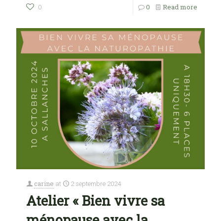
0
Read more
0
carine
at
2 septembre 2024
Atelier « Bien vivre sa
ménopause avec la