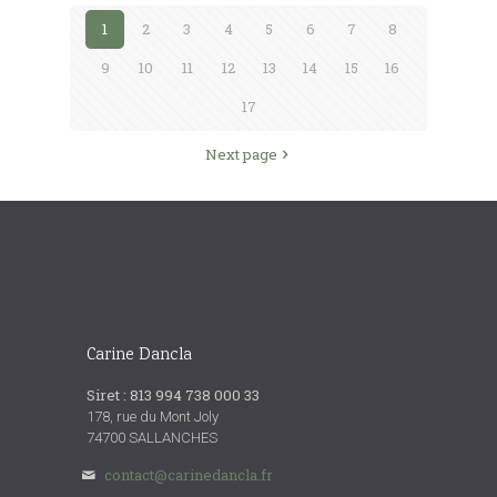
1
2
3
4
5
6
7
8
9
10
11
12
13
14
15
16
17
Next page
Carine Dancla
Siret : 813 994 738 000 33
178, rue du Mont Joly
74700 SALLANCHES
contact@carinedancla.fr