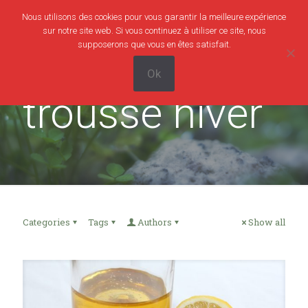
Nous utilisons des cookies pour vous garantir la meilleure expérience
0
0,00€
sur notre site web. Si vous continuez à utiliser ce site, nous
supposerons que vous en êtes satisfait.
Ok
trousse hiver
Categories
Tags
Authors
Show all