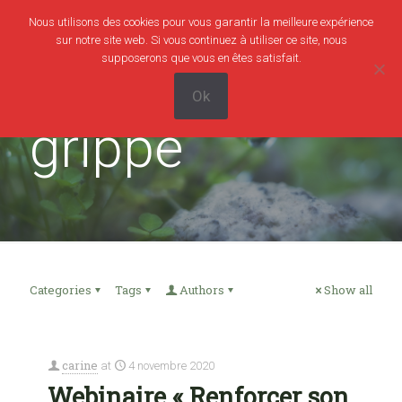
Nous utilisons des cookies pour vous garantir la meilleure expérience
0
0,00€
sur notre site web. Si vous continuez à utiliser ce site, nous
supposerons que vous en êtes satisfait.
Ok
grippe
Categories
Tags
Authors
Show all
carine
at
4 novembre 2020
Webinaire « Renforcer son