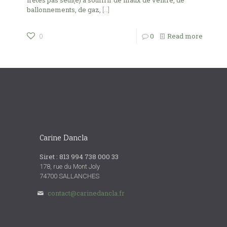
ballonnements, de gaz,
[…]
0
Read more
0
Carine Dancla
Siret : 813 994 738 000 33
178, rue du Mont Joly
74700 SALLANCHES
contact@carinedancla.fr