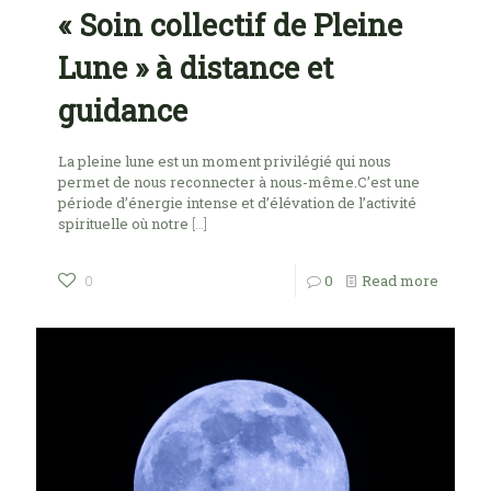
« Soin collectif de Pleine
Lune » à distance et
guidance
La pleine lune est un moment privilégié qui nous
permet de nous reconnecter à nous-même.C’est une
période d’énergie intense et d’élévation de l’activité
spirituelle où notre
[…]
0
Read more
0