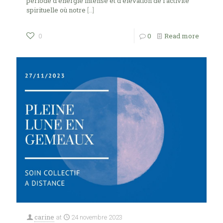
période d’énergie intense et d’élévation de l’activité
spirituelle où notre
[…]
0
Read more
0
carine
at
24 novembre 2023