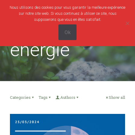
Nous utilisons des cookies pour vous garantir la meilleure expérience
0
0,00€
sur notre site web. Si vous continuez à utiliser ce site, nous
supposerons que vous en êtes satisfait.
Ok
énergie
Categories
Tags
Authors
Show all