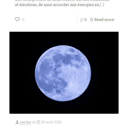
et émotions, de nous accorder aux énergies en
[…]
0
Read more
0
carine
at
23 août 2023