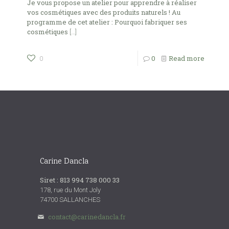
Je vous propose un atelier pour apprendre à réaliser
vos cosmétiques avec des produits naturels ! Au
programme de cet atelier : Pourquoi fabriquer ses
cosmétiques
[…]
0
Read more
0
Carine Dancla
Siret : 813 994 738 000 33
178, rue du Mont Joly
74700 SALLANCHES
contact@carinedancla.fr