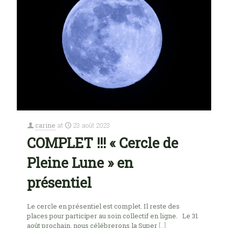
carine
at
23 août 2023
COMPLET !!! « Cercle de
Pleine Lune » en
présentiel
Le cercle en présentiel est complet. Il reste des
places pour participer au soin collectif en ligne. Le 31
août prochain, nous célébrerons la Super
[…]